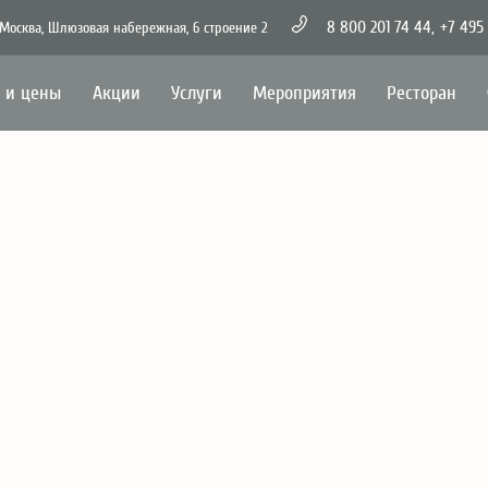
8 800 201 74 44
,
+7 495
Москва,
Шлюзовая набережная,
6 строение 2
 и цены
Акции
Услуги
Мероприятия
Ресторан
7 ми
7 мин
Уник
набе
Номе
Бесп
Бесп