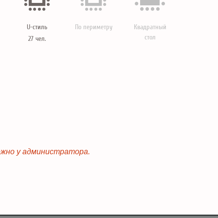
U-стиль
По периметру
Квадратный
стол
27 чел.
ожно у администратора.