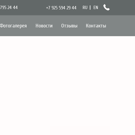
 795 24 44
RU
EN
+7 925 594 29 44
Фотогалерея
Новости
Отзывы
Контакты
нут до метро Павелецкая и Павелецкого вокзала
ут до станции Аэроэкспресс - аэропорта Домодедово
альное расположение в центре города на тихой
режной
ра с видом на набережную Москва-реки
латный Wi-Fi
латный Спа-фитнес центр