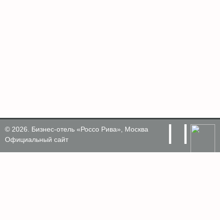
© 2026.
Бизнес-отель «Россо Рива»,
Москва
Официальный сайт
Политика обработки персональных данных
Служба приема и размещения
+7 495 795 24 44
+7925 604 37 44
8 800 201 74 44